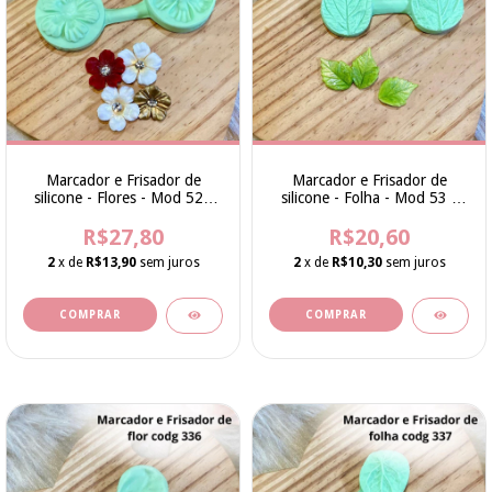
Marcador e Frisador de
Marcador e Frisador de
silicone - Flores - Mod 52 -
silicone - Folha - Mod 53 -
Cod 334 - Bia Cravol
Cod 335 - Bia Cravol
R$27,80
R$20,60
2
x de
R$13,90
sem juros
2
x de
R$10,30
sem juros