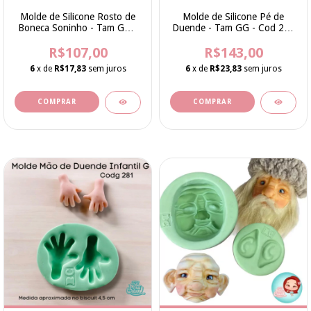
Molde de Silicone Rosto de
Molde de Silicone Pé de
Boneca Soninho - Tam GG -
Duende - Tam GG - Cod 280
Cod 279 - Bia Cravol
- Bia Cravol
R$107,00
R$143,00
6
x de
R$17,83
sem juros
6
x de
R$23,83
sem juros