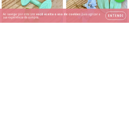
Ao navegar por este site
você aceita o uso de cookies
para agilizar a
ENTENDI
sua experiência de compra.
Marcador e Frisador de
Marcador e Frisador de
silicone - Flores - Mod 56 -
silicone - Flores - Mod 48 -
Cod 338 - Bia Cravol
cod 246 - Bia Cravol
R$12,50
R$26,00
2
x de
R$13,00
sem juros