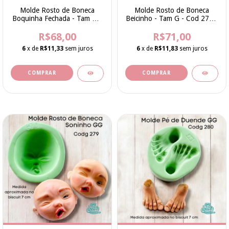
Molde Rosto de Boneca
Molde Rosto de Boneca
Boquinha Fechada - Tam M -
Beicinho - Tam G - Cod 275 -
Cod 274 - Bia Cravol
Bia Cravol
R$68,00
R$71,00
6
x de
R$11,33
sem juros
6
x de
R$11,83
sem juros