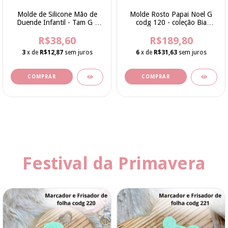
Molde de Silicone Mão de
Molde Rosto Papai Noel G
Duende Infantil - Tam G -
codg 120 - coleção Bia
Cod 281 - Bia Cravol
Cravol
R$38,60
R$189,80
3
x de
R$12,87
sem juros
6
x de
R$31,63
sem juros
Festival da Primavera