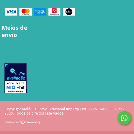
Meios de
envio
Copyright Ateliê Bia Cravol Artesanal Imp Exp EIRELI - 26174693000122 -
2026. Todos os direitos reservados.