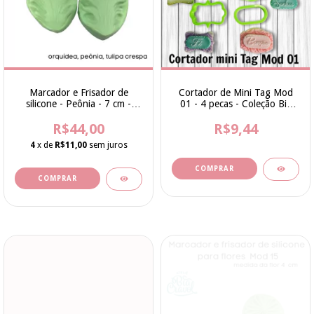
Marcador e Frisador de
Cortador de Mini Tag Mod
silicone - Peônia - 7 cm -
01 - 4 pecas - Coleção Bia
Mod 28 - Cod 226 - Bia
Cravol
R$44,00
Cravol
R$9,44
4
x de
R$11,00
sem juros