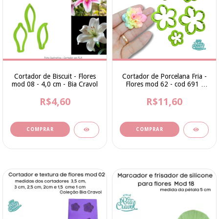
Cortador de Biscuit - Flores
Cortador de Porcelana Fria -
mod 08 - 4,0 cm - Bia Cravol
Flores mod 62 - cod 691 -
Coleção Ana Lucia By Bia
R$4,60
R$11,60
Cravol