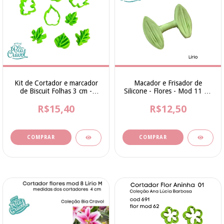
Kit de Cortador e marcador
Macador e Frisador de
de Biscuit Folhas 3 cm -
Silicone - Flores - Mod 11 - 6
Coleção Bia Cravol
cm - cod 205 - Coleção Bia
R$15,40
R$12,50
Cravol