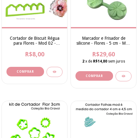
Cortador de Biscuit Régua
Marcador e Frisador de
para Flores - Mod 02 -
silicone - Flores - 5 cm - Mod
Coleção Bia Cravol
47 - cod 245 - Bia Cravol
R$8,00
R$29,60
2
x de
R$14,80
sem juros