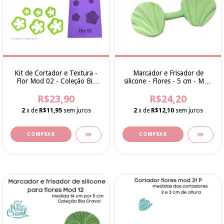
Kit de Cortador e Textura -
Marcador e Frisador de
Flor Mod 02 - Coleção Bia
silicone - Flores - 5 cm - Mod
Cravol
18 - cod 214 - Bia Cravol
R$23,90
R$24,20
2
x de
R$11,95
sem juros
2
x de
R$12,10
sem juros