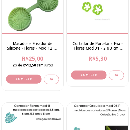
Macador e Frisador de
Cortador de Porcelana Fria -
Silicone - Flores - Mod 12 - 6
Flores Mod 31 - 2 e 3 cm -
cm - cod 206 - Coleção Bia
Bia Cravol
R$25,00
Cravol
R$5,30
2
x de
R$12,50
sem juros