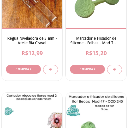
Régua Niveladora de 3 mm -
Marcador e Frisador de
Atelie Bia Cravol
Silicone - Folhas - Mod 7 - 11
por 5 cm - cod 207 - Coleção
R$12,99
R$15,20
Bia Cravol