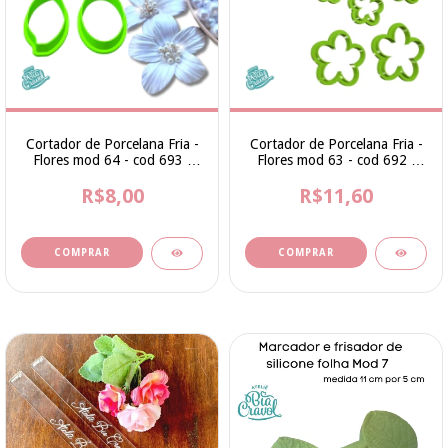
Cortador de Porcelana Fria -
Cortador de Porcelana Fria -
Flores mod 64 - cod 693 -
Flores mod 63 - cod 692 -
Coleção Ana Lucia By Bia
Coleção Ana Lucia By Bia
R$8,00
Cravol
R$11,60
Cravol