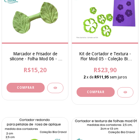
Marcador e Frisador de
Kit de Cortador e Textura -
silicone - Folha Mod 06 - 6
Flor Mod 05 - Coleção Bia
cm - cod 200 - Bia Cravol
Cravol
R$15,20
R$23,90
2
x de
R$11,95
sem juros