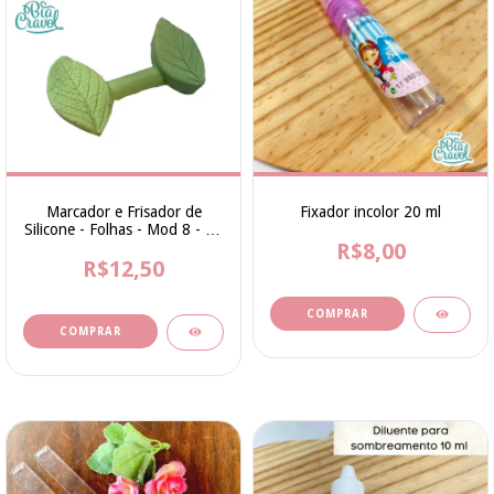
Marcador e Frisador de
Fixador incolor 20 ml
Silicone - Folhas - Mod 8 - 08
por 05 cm - cod 208 -
R$8,00
Coleção Bia Cravol
R$12,50