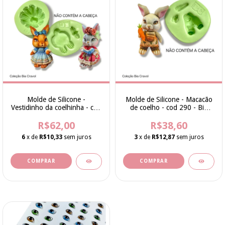
Molde de Silicone -
Molde de Silicone - Macacão
Vestidinho da coelhinha - cod
de coelho - cod 290 - Bia
291 - Bia Cravol
Cravol
R$62,00
R$38,60
6
x de
R$10,33
sem juros
3
x de
R$12,87
sem juros