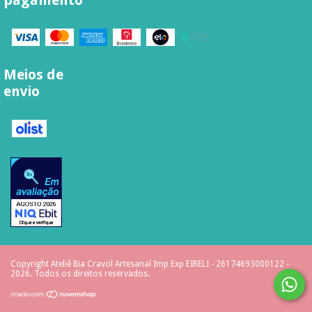
pagamento
Meios de
envio
Copyright Ateliê Bia Cravol Artesanal Imp Exp EIRELI - 26174693000122 -
2026. Todos os direitos reservados.