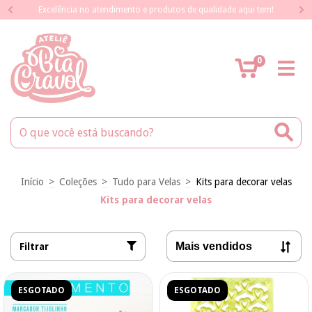
Excelência no atendimento e produtos de qualidade aqui tem!
0
Início
>
Coleções
>
Tudo para Velas
>
Kits para decorar velas
Kits para decorar velas
Filtrar
ESGOTADO
ESGOTADO