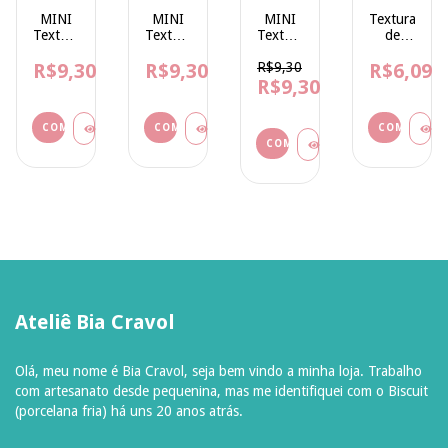
MINI
MINI
MINI
Textura
Textura
Textura
Textura
de
de
de
de
Desenho
Emborrachado
R$9,30
Emborrachado
R$9,30
Emborrachado
R$9,30
R$6,09
Páscoa
Mod
Mod
R$9,30
Mod
Mod
41 -
40 -
42 -
01 -
do
Triângulo
ZigZag
Feliz
Emborracha
Coração
Floral -
Páscoa
Especial
-
10x7,5
e ovos
10x7,5
cm
-
cm
10x7,5
cm
Ateliê Bia Cravol
Olá, meu nome é Bia Cravol, seja bem vindo a minha loja. Trabalho
com artesanato desde pequenina, mas me identifiquei com o Biscuit
(porcelana fria) há uns 20 anos atrás.