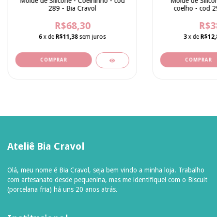
Molde de Silicone - Coelhinho - cod
Molde de Silico
289 - Bia Cravol
coelho - cod 2
R$68,30
R$3
6
x de
R$11,38
sem juros
3
x de
R$12,
Ateliê Bia Cravol
Olá, meu nome é Bia Cravol, seja bem vindo a minha loja. Trabalho
com artesanato desde pequenina, mas me identifiquei com o Biscuit
(porcelana fria) há uns 20 anos atrás.