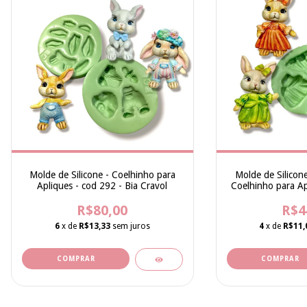
Molde de Silicone - Coelhinho para
Molde de Silicone
Apliques - cod 292 - Bia Cravol
Coelhinho para Ap
Bia C
R$80,00
R$4
6
x de
R$13,33
sem juros
4
x de
R$11,