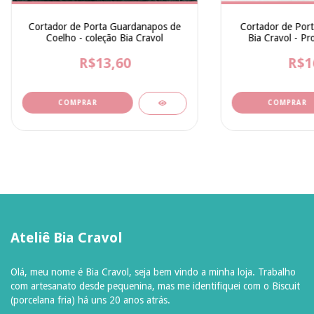
Cortador de Porta Guardanapos de
Cortador de Port
Coelho - coleção Bia Cravol
Bia Cravol - Pro
R$13,60
R$1
Ateliê Bia Cravol
Olá, meu nome é Bia Cravol, seja bem vindo a minha loja. Trabalho
com artesanato desde pequenina, mas me identifiquei com o Biscuit
(porcelana fria) há uns 20 anos atrás.