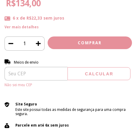
R$134,00
6
x de
R$22,33
sem juros
Ver mais detalhes
Entregas para o CEP:
ALTERAR CEP
Meios de envio
CALCULAR
Não sei meu CEP
Site Seguro
Este site possui todas as medidas de segurança para uma compra
segura.
Parcele em até 6x sem juros