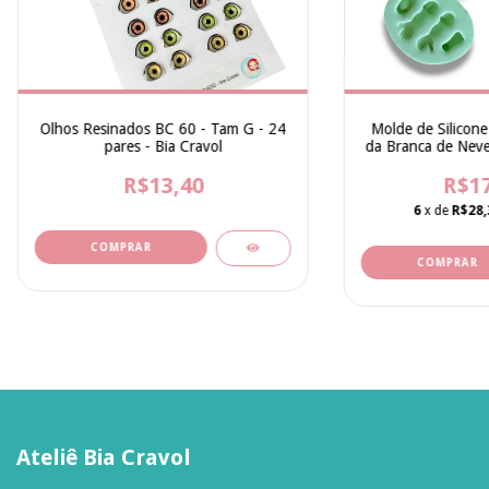
Olhos Resinados BC 60 - Tam G - 24
Molde de Silicone
pares - Bia Cravol
da Branca de Neve 
- Bia 
R$13,40
R$17
6
x de
R$28,
Ateliê Bia Cravol