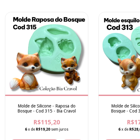
Molde de Silicone - Raposa do
Molde de Silico
Bosque - Cod 315 - Bia Cravol
Bosque - Cod 3
R$115,20
R$17
6
x de
R$19,20
sem juros
6
x de
R$28,