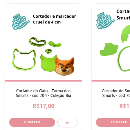
Cortador do Gato - Turma dos
Cortador do Sm
Smurfs - cod 704 - Coleção Bia
Smurfs - cod 70
Cravol
Cra
R$17,00
R$1